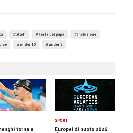
ta
#atleti
#Festa del papà
#inclusione
pico
#under 10
#under 8
SPORT
nenghi torna a
Europei di nuoto 2026,