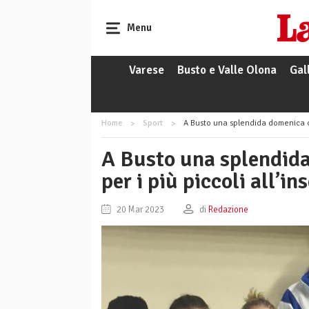
Menu
Varese
Busto e Valle Olona
Gal
Home
Sport
A Busto una splendida domenica con 
A Busto una splendid
per i più piccoli all’i
20 Mar 2023
di
Redazione