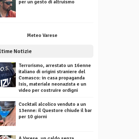
per un gesto di altruismo
Meteo Varese
ltime Notizie
Terrorismo, arrestato un 16enne
italiano di origini straniere del
Comasco: in casa propaganda
Isis, materiale neonazista e un
video per costruire ordigni
Cocktail alcolico venduto a un
13enne: il Questore chiude il bar
per 10 giorni
A Varese, un caldo senza