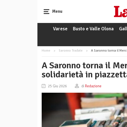
Menu
Varese
Busto e Valle Olona
Gal
Home
Saronno Tradate
A Saronno torna il Merca
A Saronno torna il Mer
solidarietà in piazzet
25 Giu 2026
di
Redazione