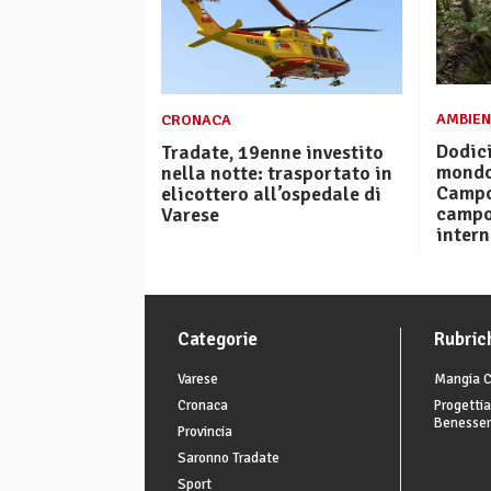
AMBIEN
CRONACA
Dodici
Tradate, 19enne investito
mondo 
nella notte: trasportato in
Campo 
elicottero all’ospedale di
campo
Varese
inter
Categorie
Rubric
Varese
Mangia C
Cronaca
Progettia
Benesse
Provincia
Saronno Tradate
Sport