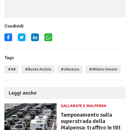
Condividi
Tags
#A8
#Busto Arsizio
#chiusura
#Milano-Varese
Leggi anche
GALLARATE E MALPENSA
Tamponamento sulla
superstrada della
Malpensa: traffico in tilt