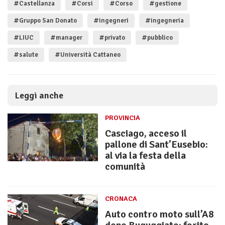
#Castellanza
#Corsi
#Corso
#gestione
#Gruppo San Donato
#ingegneri
#ingegneria
#LIUC
#manager
#privato
#pubblico
#salute
#Università Cattaneo
Leggi anche
PROVINCIA
Casciago, acceso il
pallone di Sant’Eusebio:
al via la festa della
comunità
CRONACA
Auto contro moto sull’A8