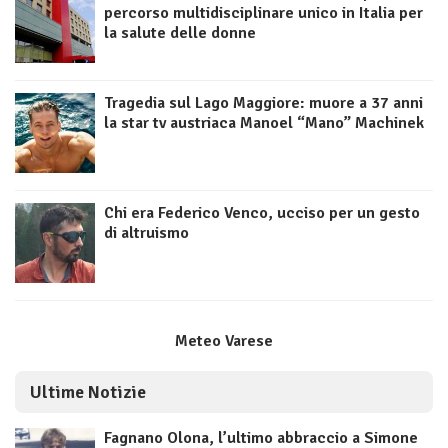
percorso multidisciplinare unico in Italia per
la salute delle donne
Tragedia sul Lago Maggiore: muore a 37 anni
la star tv austriaca Manoel “Mano” Machinek
Chi era Federico Venco, ucciso per un gesto
di altruismo
Meteo Varese
Ultime Notizie
Fagnano Olona, l’ultimo abbraccio a Simone