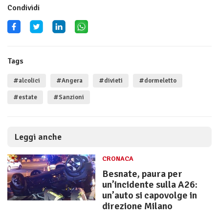
Condividi
Tags
#alcolici
#Angera
#divieti
#dormeletto
#estate
#Sanzioni
Leggi anche
CRONACA
Besnate, paura per
un’incidente sulla A26:
un’auto si capovolge in
direzione Milano