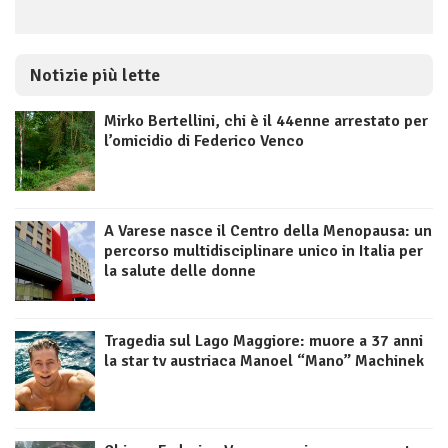
Notizie più lette
Mirko Bertellini, chi è il 44enne arrestato per
l’omicidio di Federico Venco
A Varese nasce il Centro della Menopausa: un
percorso multidisciplinare unico in Italia per
la salute delle donne
Tragedia sul Lago Maggiore: muore a 37 anni
la star tv austriaca Manoel “Mano” Machinek