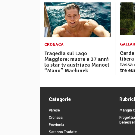
GALLAR
CRONACA
Carda
Tragedia sul Lago
libera
Maggiore: muore a 37 anni
tassa 
la star tv austriaca Manoel
tre eu
“Mano” Machinek
Categorie
Rubric
Varese
Mangia C
Cronaca
Progettia
Benesse
Provincia
Saronno Tradate