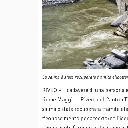
La salma è stata recuperata tramite elicotte
RIVEO – Il cadavere di una persona è 
fiume Maggia a Riveo, nel Canton Ti
salma è stata recuperata tramite eli
riconoscimento per accertarne l’ident
riconosciute formalmente anche le t