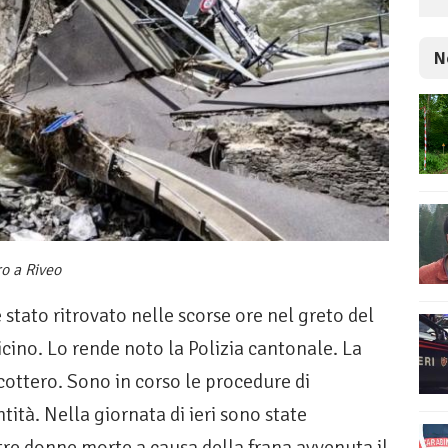
N
ro a Riveo
stato ritrovato nelle scorse ore nel greto del
cino. Lo rende noto la Polizia cantonale. La
cottero. Sono in corso le procedure di
ità. Nella giornata di ieri sono state
re donne morte a causa della frana avvenuta il