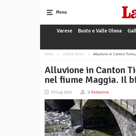
Menu
Varese
Busto e Valle Olona
Gal
Home
Canton Ticino
Alluvione in Canton Ticino, r
Alluvione in Canton Ti
nel fiume Maggia. Il b
03 Lug 2024
di
Redazione