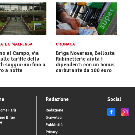
ATE E MALPENSA
CRONACA
no al Campo, via
Briga Novarese, Bellosta
 alle tariffe della
Rubinetterie aiuta i
di soggiorno: fino a
dipendenti con un bonus
ro a notte
carburante da 100 euro
he
Redazione
Social
ome Parli
Redazione
mo Il Tuo
Scriveteci
re
Pubblicità
Privacy