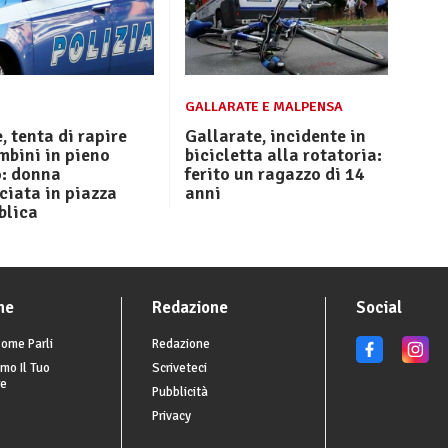
GALLARATE E MALPENSA
, tenta di rapire
Gallarate, incidente in
mbini in pieno
bicicletta alla rotatoria:
o: donna
ferito un ragazzo di 14
iata in piazza
anni
blica
he
Redazione
Social
ome Parli
Redazione
mo Il Tuo
Scriveteci
re
Pubblicità
Privacy