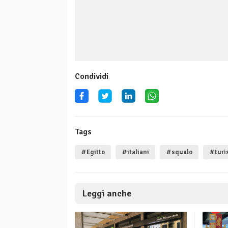
Condividi
Tags
#Egitto
#italiani
#squalo
#turis
Leggi anche