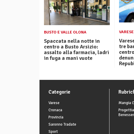
VARESE
BUSTO E VALLE OLONA
Varese
Spaccata nella notte in
tre ba
centro a Busto Arsizio:
centr
assalto alla farmacia, ladri
denunc
in fuga a mani vuote
Repub
Categorie
Rubric
Varese
Mangia C
Cronaca
Progettia
Benesse
Provincia
Saronno Tradate
Sport