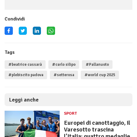
Condividi
Tags
#beatrice cassarà
#carlo silipo
#Pallanuoto
#plebiscito padova
#setterosa
#world cup 2025
Leggi anche
SPORT
Europei di canottaggio, il
Varesotto trascina
l’Italia: quattro medaglie