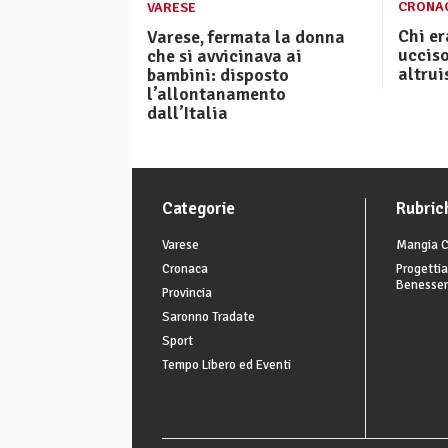
CRONA
VARESE
Chi er
Varese, fermata la donna
ucciso
che si avvicinava ai
altru
bambini: disposto
l’allontanamento
dall’Italia
Categorie
Rubric
Varese
Mangia C
Cronaca
Progettia
Benesse
Provincia
Saronno Tradate
Sport
Tempo Libero ed Eventi