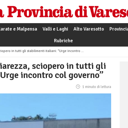
larate e Malpensa
Valli e Laghi
Alto Varesotto
Provinci
Rubriche
in tutti gli stabilimenti italiani: “Urge incontro col governo”
arezza, sciopero in tutti gli
 “Urge incontro col governo”
1 minuto di lettura