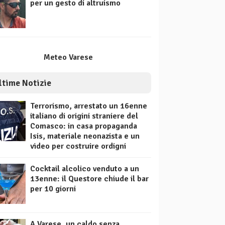
per un gesto di altruismo
Meteo Varese
ltime Notizie
Terrorismo, arrestato un 16enne
italiano di origini straniere del
Comasco: in casa propaganda
Isis, materiale neonazista e un
video per costruire ordigni
Cocktail alcolico venduto a un
13enne: il Questore chiude il bar
per 10 giorni
A Varese, un caldo senza