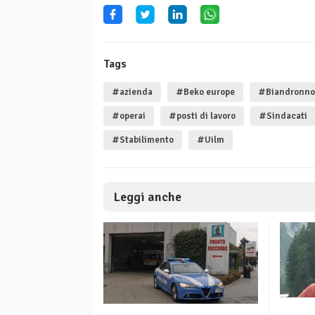
Tags
#azienda
#Beko europe
#Biandronno
#operai
#posti di lavoro
#Sindacati
#Stabilimento
#Uilm
Leggi anche