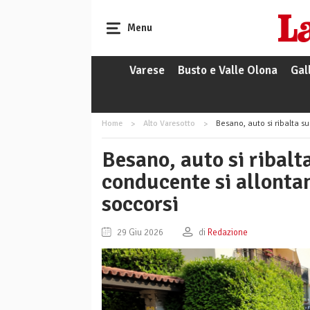
Menu
Varese
Busto e Valle Olona
Gal
Home
Alto Varesotto
Besano, auto si ribalta sull
Besano, auto si ribalta
conducente si allontan
soccorsi
29 Giu 2026
di
Redazione