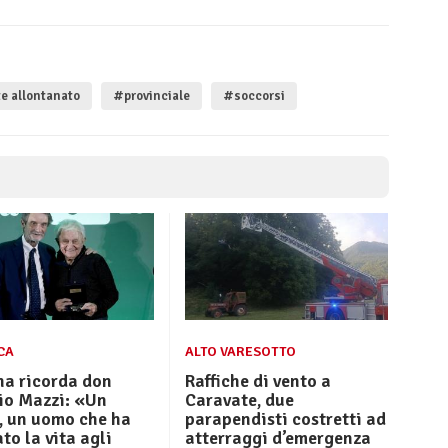
 allontanato
#provinciale
#soccorsi
CA
ALTO VARESOTTO
na ricorda don
Raffiche di vento a
io Mazzi: «Un
Caravate, due
, un uomo che ha
parapendisti costretti ad
to la vita agli
atterraggi d’emergenza