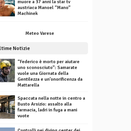
muore a 37 anni la star tv
austriaca Manoel “Mano”
Machinek
Meteo Varese
ltime Notizie
“Federico è morto per aiutare
uno sconosciuto”: Samarate
vuole una Giornata della
Gentilezza e un’onorificenza da
Mattarella
Spaccata nella notte in centro a
Busto Arsizio: assalto alla
farmacia, ladri in fuga a mani
vuote
Controlli nei diving center dei