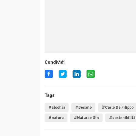
Condividi
Tags
#alcolici
#Besano
#Carlo De Filippo
#natura
#Naturae Gin
#sostenibilità