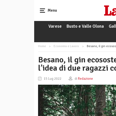
Menu
Varese
Busto e Valle Olona
Gal
Home
Economia e Lavoro
Besano, il gin ecosos
Besano, il gin ecososte
l’idea di due ragazzi 
15 Lug 2022
di
Redazione