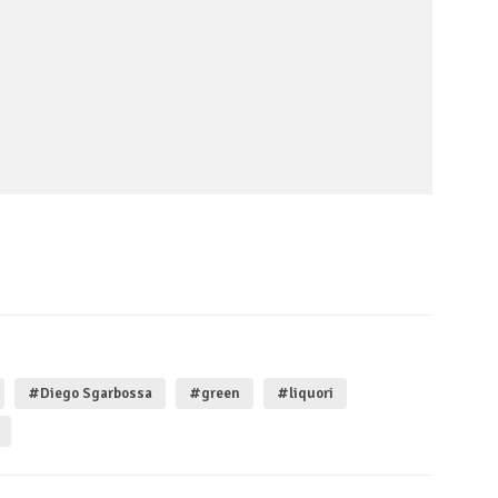
#Diego Sgarbossa
#green
#liquori