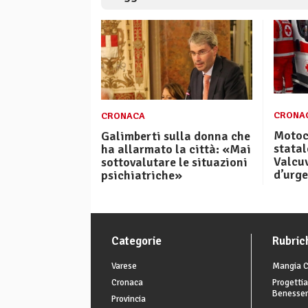
CRONA
CRONACA
Motoci
Galimberti sulla donna che
statal
ha allarmato la città: «Mai
Valcu
sottovalutare le situazioni
d’urge
psichiatriche»
Categorie
Rubric
Varese
Mangia C
Cronaca
Progettia
Benesse
Provincia