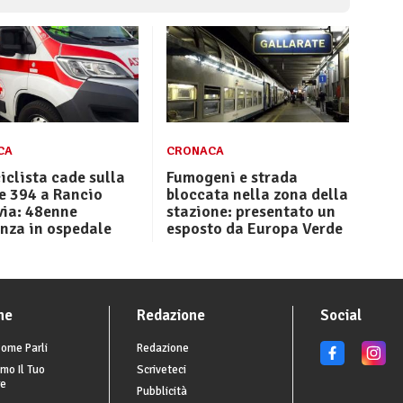
CA
CRONACA
clista cade sulla
Fumogeni e strada
e 394 a Rancio
bloccata nella zona della
via: 48enne
stazione: presentato un
nza in ospedale
esposto da Europa Verde
he
Redazione
Social
ome Parli
Redazione
mo Il Tuo
Scriveteci
re
Pubblicità