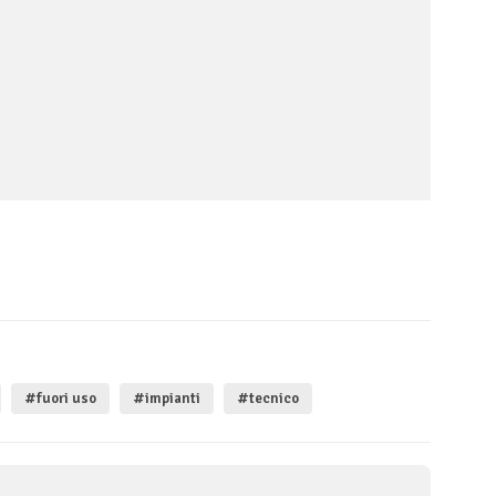
#fuori uso
#impianti
#tecnico