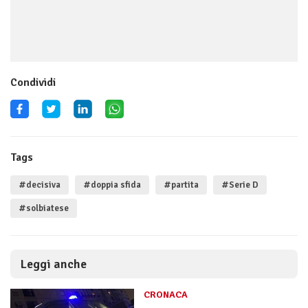
Condividi
Tags
#decisiva
#doppia sfida
#partita
#Serie D
#solbiatese
Leggi anche
CRONACA