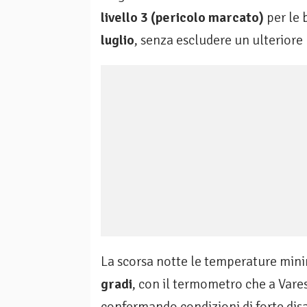
livello 3 (pericolo marcato)
per le 
luglio
, senza escludere un ulterior
La scorsa notte le temperature min
gradi
, con il termometro che a Vares
confermando condizioni di forte dis