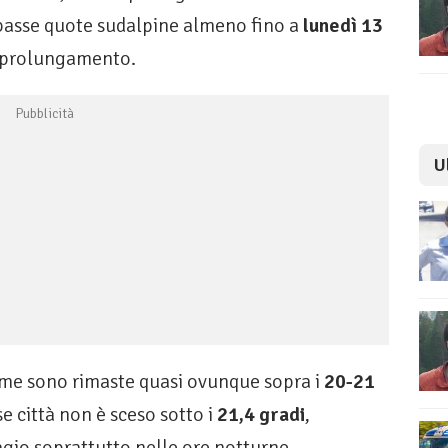
basse quote sudalpine almeno fino a
lunedì 13
e prolungamento.
U
ime sono rimaste quasi ovunque sopra i
20-21
e città non è sceso sotto i
21,4 gradi
,
agio soprattutto nelle ore notturne.