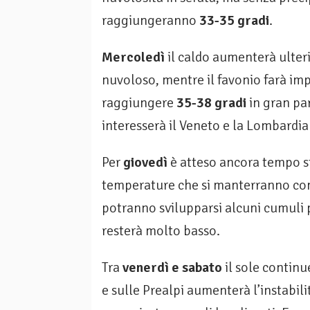
raggiungeranno
33-35 gradi
.
Mercoledì
il caldo aumenterà ulteri
nuvoloso, mentre il favonio farà i
raggiungere
35-38 gradi
in gran pa
interesserà il Veneto e la Lombardia
Per
giovedì
è atteso ancora tempo st
temperature che si manterranno co
potranno svilupparsi alcuni cumuli p
resterà molto basso.
Tra
venerdì e sabato
il sole continu
e sulle Prealpi aumenterà l’instabili