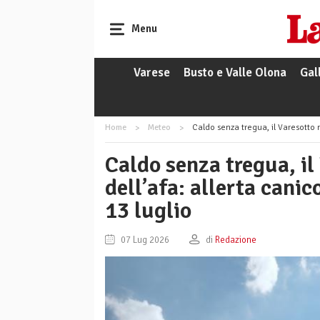
Menu
Varese
Busto e Valle Olona
Gal
Home
Meteo
Caldo senza tregua, il Varesotto nella m
Caldo senza tregua, il
dell’afa: allerta cani
13 luglio
07 Lug 2026
di
Redazione