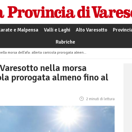
larate e Malpensa
Valli e Laghi
Alto Varesotto
Provinci
Rubriche
orsa dell’afa: allerta canicola prorogata almeno fino al 13 luglio
 Varesotto nella morsa
cola prorogata almeno fino al
2 minuti di lettura