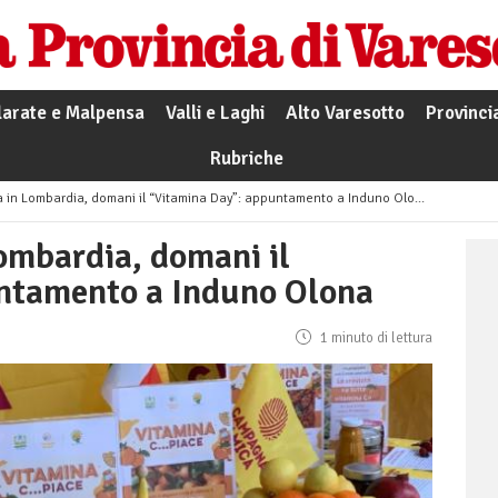
larate e Malpensa
Valli e Laghi
Alto Varesotto
Provinci
Rubriche
n Lombardia, domani il “Vitamina Day”: appuntamento a Induno Olona
mbardia, domani il
ntamento a Induno Olona
1 minuto di lettura