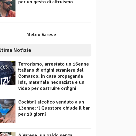
per un gesto di altruismo
Meteo Varese
ltime Notizie
Terrorismo, arrestato un 16enne
italiano di origini straniere del
Comasco: in casa propaganda
Isis, materiale neonazista e un
video per costruire ordigni
Cocktail alcolico venduto a un
13enne: il Questore chiude il bar
per 10 giorni
A Varese, un caldo senza