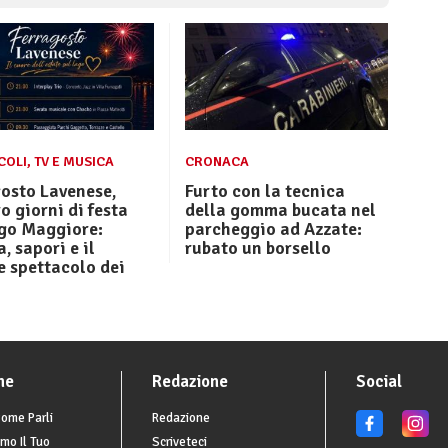
OLI, TV E MUSICA
CRONACA
osto Lavenese,
Furto con la tecnica
o giorni di festa
della gomma bucata nel
ago Maggiore:
parcheggio ad Azzate:
, sapori e il
rubato un borsello
 spettacolo dei
i
he
Redazione
Social
ome Parli
Redazione
mo Il Tuo
Scriveteci