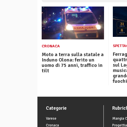
SPETTAC
CRONACA
Ferrag
Moto a terra sulla statale a
quattr
Induno Olona: ferito un
sul L
uomo di 75 anni, traffico in
musica
tilt
grande
fuoch
Categorie
Rubric
Varese
Mangia C
Cronaca
Progettia