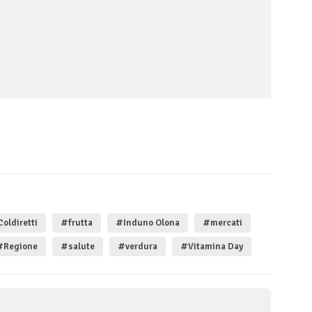
oldiretti
#frutta
#Induno Olona
#mercati
#Regione
#salute
#verdura
#Vitamina Day