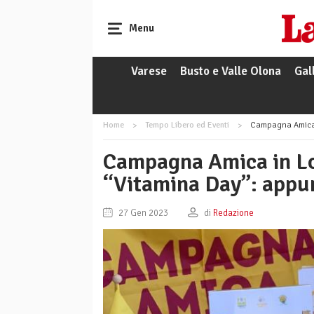
Menu
Varese
Busto e Valle Olona
Gal
Home
Tempo Libero ed Eventi
Campagna Amica i
Campagna Amica in Lo
“Vitamina Day”: appu
27 Gen 2023
di
Redazione