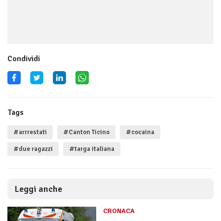
Condividi
Tags
#arrrestati
#Canton Ticino
#cocaina
#due ragazzi
#targa italiana
Leggi anche
CRONACA