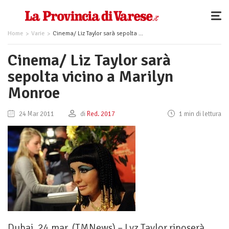
Home
Varie
Cinema/ Liz Taylor sarà sepolta vicino a Marilyn Monroe
Cinema/ Liz Taylor sarà
sepolta vicino a Marilyn
Monroe
24 Mar 2011
di
Red. 2017
1 min di lettura
Dubai, 24 mar. (TMNews) – Lyz Taylor riposerà