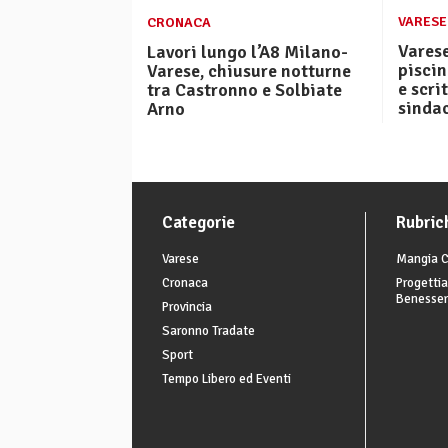
VARESE
CRONACA
Varese
Lavori lungo l’A8 Milano-
piscin
Varese, chiusure notturne
e scri
tra Castronno e Solbiate
sinda
Arno
Categorie
Rubric
Varese
Mangia C
Cronaca
Progettia
Benesse
Provincia
Saronno Tradate
Sport
Tempo Libero ed Eventi