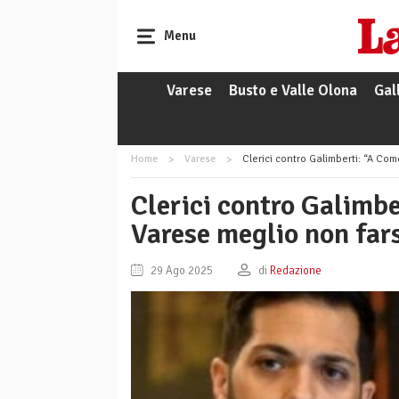
Menu
Varese
Busto e Valle Olona
Gal
Home
Varese
Clerici contro Galimberti: “A Com
Clerici contro Galimbe
Varese meglio non fars
29 Ago 2025
di
Redazione