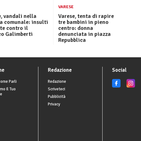
VARESE
, vandali nella
Varese, tenta di rapire
a comunale: insulti
tre bambini in pieno
tte contro il
centro: donna
co Galimberti
denunciata in piazza
Repubblica
he
Redazione
Social
ome Parli
Redazione
mo Il Tuo
Scriveteci
re
Pubblicità
Privacy