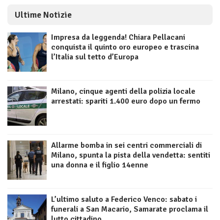
Ultime Notizie
Impresa da leggenda! Chiara Pellacani
conquista il quinto oro europeo e trascina
l’Italia sul tetto d’Europa
Milano, cinque agenti della polizia locale
arrestati: spariti 1.400 euro dopo un fermo
Allarme bomba in sei centri commerciali di
Milano, spunta la pista della vendetta: sentiti
una donna e il figlio 14enne
L’ultimo saluto a Federico Venco: sabato i
funerali a San Macario, Samarate proclama il
lutto cittadino