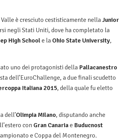
 Valle è cresciuto cestisticamente nella
Junior
rsi negli Stati Uniti, dove ha completato la
rep High School
e la
Ohio State University
,
ntato uno dei protagonisti della
Pallacanestro
sta dell’EuroChallenge, a due finali scudetto
ercoppa Italiana 2015
, della quale fu eletto
a dell’
Olimpia Milano
, disputando anche
ll’estero con
Gran Canaria
e
Buducnost
o campionato e Coppa del Montenegro.