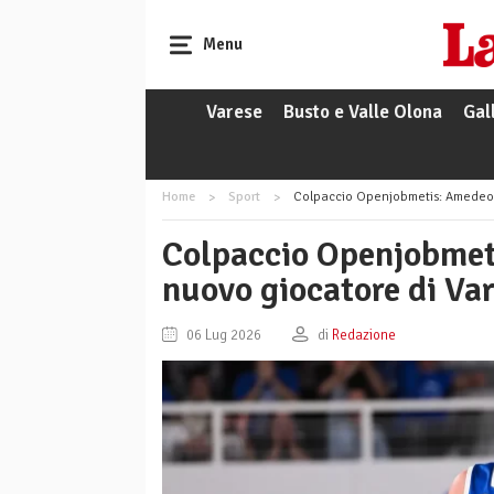
Menu
Varese
Busto e Valle Olona
Gal
Home
Sport
Colpaccio Openjobmetis: Amedeo D
Colpaccio Openjobmeti
nuovo giocatore di Va
06 Lug 2026
di
Redazione