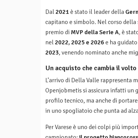
Dal
2021
è stato il leader della
Germ
capitano e simbolo. Nel corso della
premio di
MVP della Serie A
, è sta
nel
2022, 2025 e 2026
e ha guidato 
2023
, venendo nominato anche migl
Un acquisto che cambia il volto
L’arrivo di Della Valle rappresenta m
Openjobmetis si assicura infatti un g
profilo tecnico, ma anche di portar
in uno spogliatoio che punta ad alzar
Per Varese è uno dei colpi più impor
campionato:
il progetto biancoros