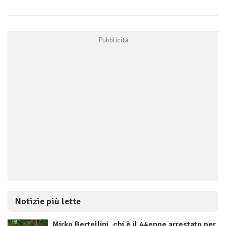
Notizie più lette
Mirko Bertellini, chi è il 44enne arrestato per