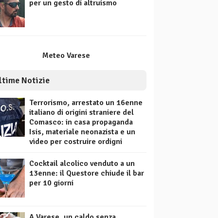
per un gesto di altruismo
Meteo Varese
ltime Notizie
Terrorismo, arrestato un 16enne
italiano di origini straniere del
Comasco: in casa propaganda
Isis, materiale neonazista e un
video per costruire ordigni
Cocktail alcolico venduto a un
13enne: il Questore chiude il bar
per 10 giorni
A Varese, un caldo senza