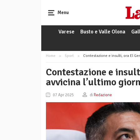
Menu
Varese
Busto e Valle Olona
Gal
Home
Sport
Contestazione e insulti, ora El Gen
Contestazione e insulti
avvicina l’ultimo gior
07 Apr 2025
di
Redazione