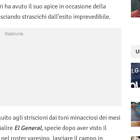
i ha avuto il suo apice in occasione della
sciando strascichi dall’esito imprevedibile.
U
uito agli striscioni dai toni minacciosi dei mesi
ialire
El General
, specie dopo aver visto il
nel roster varesino, lasciare il campo in