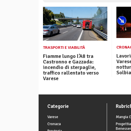
CRONA
TRASPORTI E VIABILITÀ
Lavori
Fiamme lungo l’A8 tra
Varese
Castronno e Gazzada:
nottur
incendio di sterpaglie,
Solbi
traffico rallentato verso
Varese
Categorie
Rubric
Varese
Mangia C
Cronaca
Progettia
Benesse
Provincia