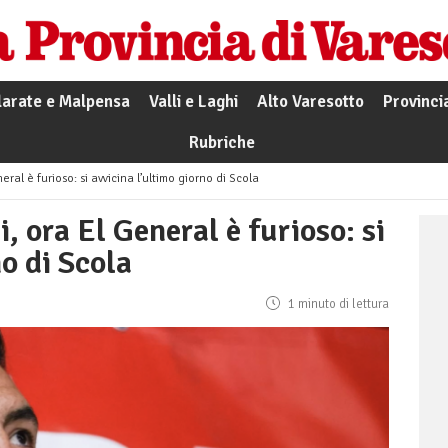
larate e Malpensa
Valli e Laghi
Alto Varesotto
Provinci
Rubriche
eral è furioso: si avvicina l’ultimo giorno di Scola
, ora El General è furioso: si
no di Scola
1 minuto di lettura