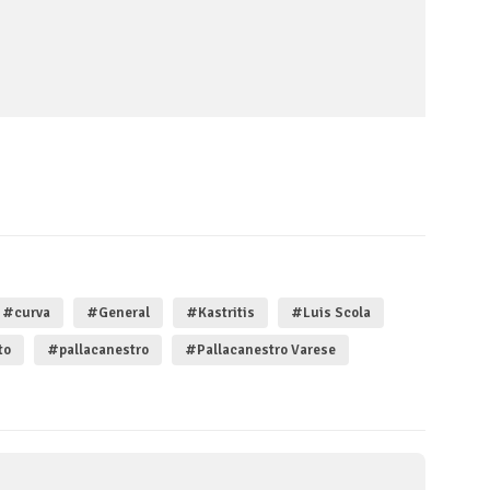
#curva
#General
#Kastritis
#Luis Scola
to
#pallacanestro
#Pallacanestro Varese