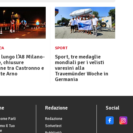
CA
SPORT
 lungo l’A8 Milano-
Sport, tre medaglie
, chiusure
mondiali per i velisti
ne tra Castronno e
varesini alla
ate Arno
Travemünder Woche in
Germania
he
Redazione
Social
ome Parli
Redazione
mo Il Tuo
Scriveteci
re
Pubblicità