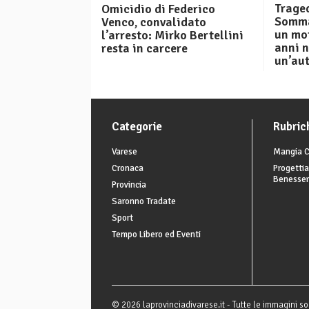
Traged
Omicidio di Federico
Somma
Venco, convalidato
un mot
l’arresto: Mirko Bertellini
anni n
resta in carcere
un’au
Categorie
Rubric
Varese
Mangia C
Cronaca
Progettia
Benesse
Provincia
Saronno Tradate
Sport
Tempo Libero ed Eventi
© 2026 laprovinciadivarese.it - Tutte le immagini son