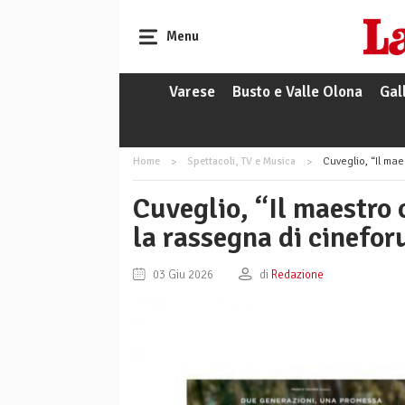
Menu
Varese
Busto e Valle Olona
Gal
Home
Spettacoli, TV e Musica
Cuveglio, “Il maes
Cuveglio, “Il maestro 
la rassegna di cinefor
03 Giu 2026
di
Redazione