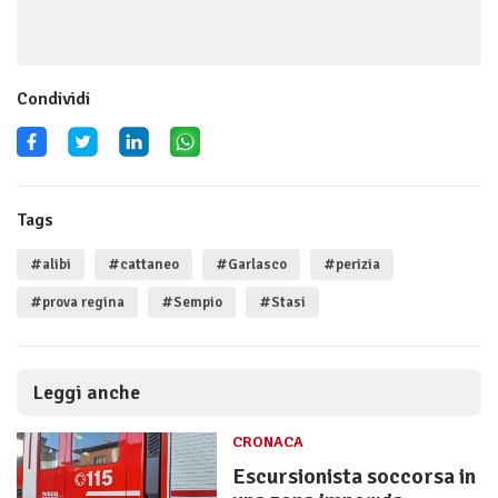
Condividi
Tags
#alibi
#cattaneo
#Garlasco
#perizia
#prova regina
#Sempio
#Stasi
Leggi anche
CRONACA
Escursionista soccorsa in