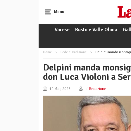
Menu
Varese
Busto e Valle Olona
Gal
Home
Fede e Tradizione
Delpini manda monsign
Delpini manda monsign
don Luca Violoni a Se
10 Mag 2026
di
Redazione