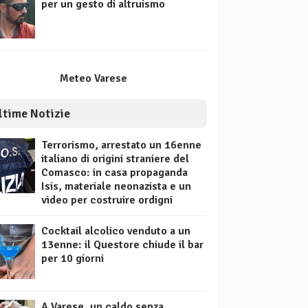
per un gesto di altruismo
Meteo Varese
ltime Notizie
Terrorismo, arrestato un 16enne
italiano di origini straniere del
Comasco: in casa propaganda
Isis, materiale neonazista e un
video per costruire ordigni
Cocktail alcolico venduto a un
13enne: il Questore chiude il bar
per 10 giorni
A Varese, un caldo senza