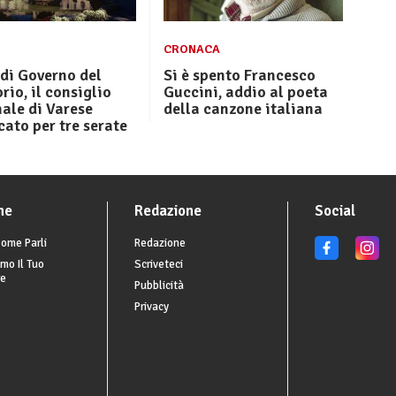
CRONACA
di Governo del
Si è spento Francesco
orio, il consiglio
Guccini, addio al poeta
ale di Varese
della canzone italiana
ato per tre serate
he
Redazione
Social
ome Parli
Redazione
mo Il Tuo
Scriveteci
re
Pubblicità
Privacy