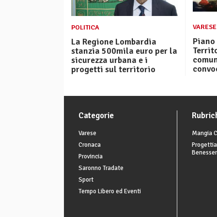
VARESE
POLITICA
Piano 
La Regione Lombardia
Territ
stanzia 500mila euro per la
comun
sicurezza urbana e i
convoc
progetti sul territorio
Categorie
Rubric
Varese
Mangia C
Cronaca
Progettia
Benesse
Provincia
Saronno Tradate
Sport
Tempo Libero ed Eventi