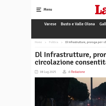
Menu
Varese
Busto e Valle Olona
Gal
Home
Politica
Dl Infrastrutture, proroga per i 
Dl Infrastrutture, pror
circolazione consentit
08 Lug 2025
di
Redazione