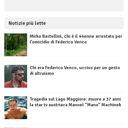
Notizie più lette
Mirko Bertellini, chi è il 44enne arrestato per
l’omicidio di Federico Venco
Chi era Federico Venco, ucciso per un gesto
di altruismo
Tragedia sul Lago Maggiore: muore a 37 anni
la star tv austriaca Manoel “Mano” Machinek