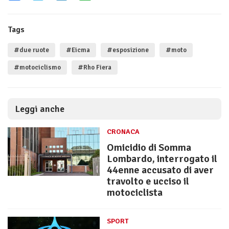
Tags
#due ruote
#Eicma
#esposizione
#moto
#motociclismo
#Rho Fiera
Leggi anche
CRONACA
Omicidio di Somma
Lombardo, interrogato il
44enne accusato di aver
travolto e ucciso il
motociclista
SPORT