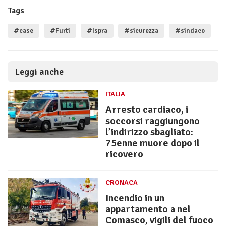
Tags
#case
#Furti
#Ispra
#sicurezza
#sindaco
Leggi anche
ITALIA
Arresto cardiaco, i
soccorsi raggiungono
l’indirizzo sbagliato:
75enne muore dopo il
ricovero
CRONACA
Incendio in un
appartamento a nel
Comasco, vigili del fuoco