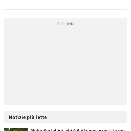
Notizie più lette
Mirko Bertellini, chi è il 44enne arrestato per