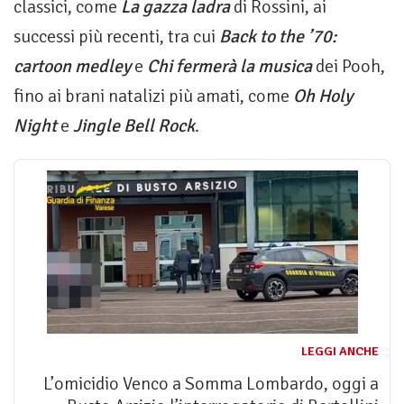
classici, come
La gazza ladra
di Rossini, ai
successi più recenti, tra cui
Back to the ’70:
cartoon medley
e
Chi fermerà la musica
dei Pooh,
fino ai brani natalizi più amati, come
Oh Holy
Night
e
Jingle Bell Rock
.
LEGGI ANCHE
L’omicidio Venco a Somma Lombardo, oggi a