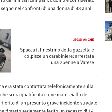
rto dei militari campani. L’uomo è considerato
a segno nei confronti di una donna di 88 anni
LEGGI ANCHE
Spacca il finestrino della gazzella e
colpisce un carabiniere: arrestata
una 26enne a Varese
ma era stata contattata telefonicamente sulla
che si era qualificata come maresciallo dei
 riferito di un presunto grave incidente stradale
bbe rimasto seriamente ferito un ragazzo di 14