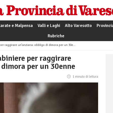
larate e Malpensa
Valli e Laghi
Alto Varesotto
Provinci
Rubriche
er raggirare un’anziana: obbligo di dimora per un 30enne
abiniere per raggirare
i dimora per un 30enne
1 minuto di lettura