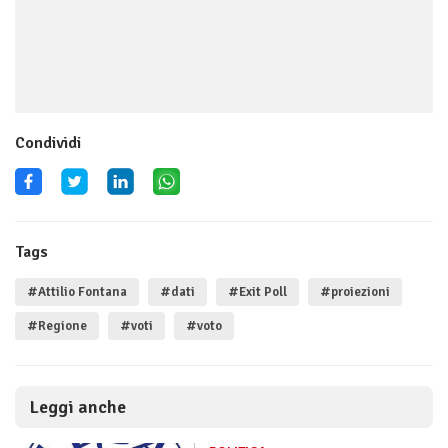
Condividi
Tags
#Attilio Fontana
#dati
#Exit Poll
#proiezioni
#Regione
#voti
#voto
Leggi anche