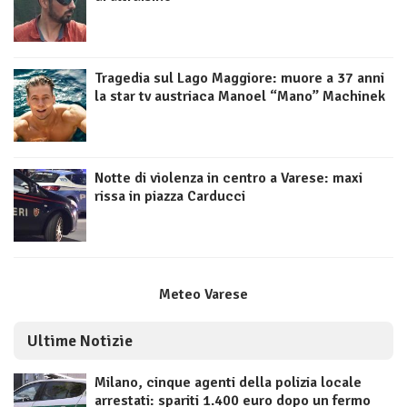
Tragedia sul Lago Maggiore: muore a 37 anni
la star tv austriaca Manoel “Mano” Machinek
Notte di violenza in centro a Varese: maxi
rissa in piazza Carducci
Meteo Varese
Ultime Notizie
Milano, cinque agenti della polizia locale
arrestati: spariti 1.400 euro dopo un fermo