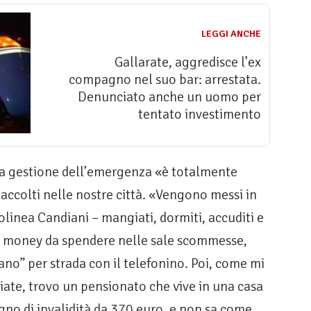
LEGGI ANCHE
Gallarate, aggredisce l’ex
compagno nel suo bar: arrestata.
Denunciato anche un uomo per
tentato investimento
la gestione dell’emergenza «è totalmente
 accolti nelle nostre città. «Vengono messi in
olinea Candiani – mangiati, dormiti, accuditi e
et money da spendere nelle sale scommesse,
no” per strada con il telefonino. Poi, come mi
iate, trovo un pensionato che vive in una casa
egno di invalidità da 370 euro, e non sa come