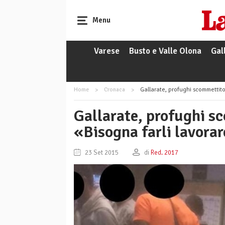
Menu
Varese
Busto e Valle Olona
Gal
Home
Cronaca
Gallarate, profughi scommettitor
Gallarate, profughi sc
«Bisogna farli lavora
23 Set 2015
di
Red. 2017