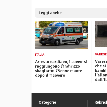
Leggi anche
VARESE
ITALIA
Varese
Arresto cardiaco, i soccorsi
che si
raggiungono l’indirizzo
bambin
sbagliato: 75enne muore
l’all
dopo il ricovero
dall’I
Categorie
Rubric