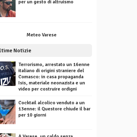
per un gesto di altruismo
Meteo Varese
ltime Notizie
Terrorismo, arrestato un 16enne
italiano di origini straniere del
Comasco: in casa propaganda
Isis, materiale neonazista e un
video per costruire ordigni
Cocktail alcolico venduto a un
13enne: il Questore chiude il bar
per 10 giorni
A Varese, un caldo senza