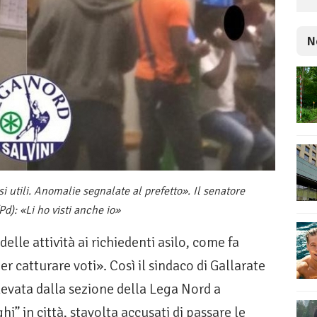
N
utili. Anomalie segnalate al prefetto». Il senatore
d): «Li ho visti anche io»
elle attività ai richiedenti asilo, come fa
er catturare voti». Così il sindaco di Gallarate
vata dalla sezione della Lega Nord a
i” in città, stavolta accusati di passare le