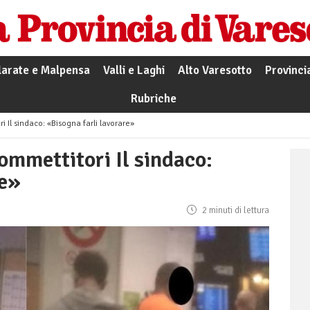
larate e Malpensa
Valli e Laghi
Alto Varesotto
Provinci
Rubriche
i Il sindaco: «Bisogna farli lavorare»
ommettitori Il sindaco:
re»
2 minuti di lettura