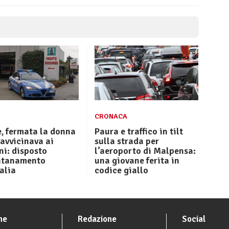
CRONACA
, fermata la donna
Paura e traffico in tilt
 avvicinava ai
sulla strada per
i: disposto
l’aeroporto di Malpensa:
ontanamento
una giovane ferita in
talia
codice giallo
he
Redazione
Social