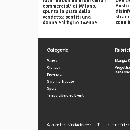
Due ca
Allarme bomba in sei centri
Busto 
commerciali di Milano,
disinf
spunta la pista della
straor
vendetta: sentiti una
zone i
donna e il figlio 14enne
Categorie
Rubric
Varese
Mangia C
Cronaca
Progettia
Benesse
Provincia
Saronno Tradate
Sport
Tempo Libero ed Eventi
© 2026 laprovinciadivarese.it - Tutte le immagini son