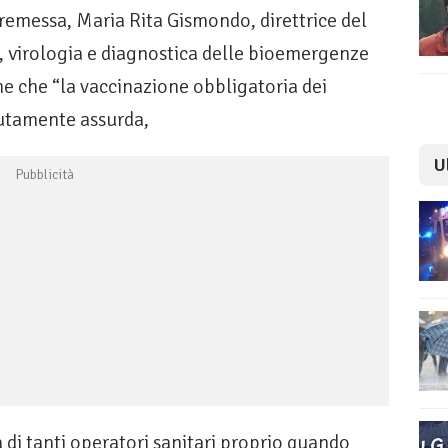
premessa, Maria Rita Gismondo, direttrice del
a, virologia e diagnostica delle bioemergenze
ne che “la vaccinazione obbligatoria dei
lutamente assurda,
U
tà di tanti operatori sanitari proprio quando