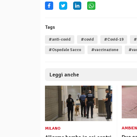
Tags
#anti-covid
#covid
#Covid-19
#
#Ospedale Sacco
#vaccinazione
#vac
Leggi anche
AMBIEN
MILANO