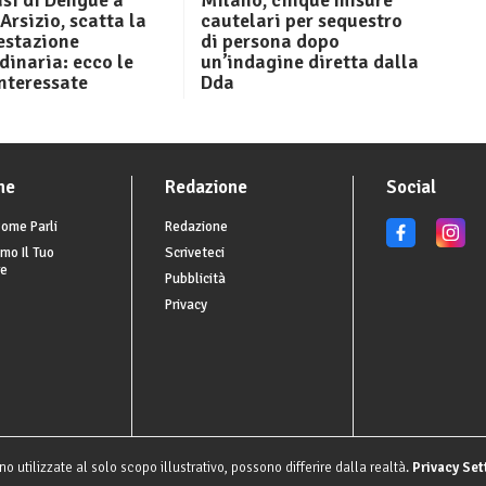
si di Dengue a
Milano, cinque misure
Arsizio, scatta la
cautelari per sequestro
estazione
di persona dopo
dinaria: ecco le
un’indagine diretta dalla
nteressate
Dda
he
Redazione
Social
ome Parli
Redazione
mo Il Tuo
Scriveteci
re
Pubblicità
Privacy
o utilizzate al solo scopo illustrativo, possono differire dalla realtà.
Privacy Set