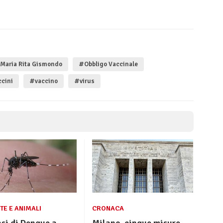
Maria Rita Gismondo
#Obbligo Vaccinale
cini
#vaccino
#virus
TE E ANIMALI
CRONACA