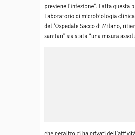
previene l’infezione”. Fatta questa 
Laboratorio di microbiologia clinic
dell’Ospedale Sacco di Milano, ritie
sanitari” sia stata “una misura asso
che peraltro ci ha privati dell’attivi