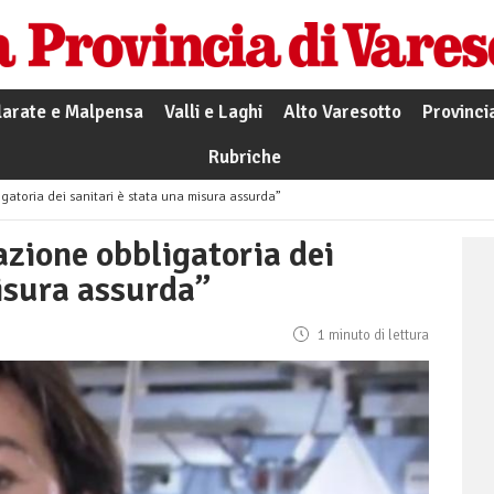
larate e Malpensa
Valli e Laghi
Alto Varesotto
Provinci
Rubriche
gatoria dei sanitari è stata una misura assurda”
zione obbligatoria dei
isura assurda”
1 minuto di lettura