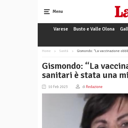
Menu
Varese
Busto e Valle Olona
Gal
Home
Sanità
Gismondo: “La vaccinazione obbli
Gismondo: “La vaccina
sanitari è stata una m
10 Feb 2023
di
Redazione