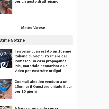
per un gesto di altruismo
Meteo Varese
ltime Notizie
Terrorismo, arrestato un 16enne
italiano di origini straniere del
Comasco: in casa propaganda
Isis, materiale neonazista e un
video per costruire ordigni
Cocktail alcolico venduto a un
13enne: il Questore chiude il bar
per 10 giorni
A Varese, un caldo senza