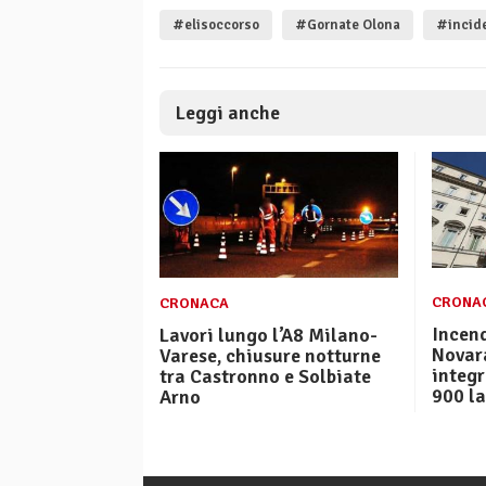
#elisoccorso
#Gornate Olona
#incide
Leggi anche
CRONA
CRONACA
Incen
Lavori lungo l’A8 Milano-
Novara
Varese, chiusure notturne
integr
tra Castronno e Solbiate
900 la
Arno