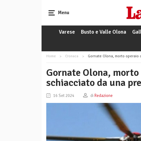
Menu
Varese
Busto e Valle Olona
Gal
Home
Cronaca
Gornate Olona, morto operaio d
Gornate Olona, morto 
schiacciato da una pr
16 Set 2024
di
Redazione