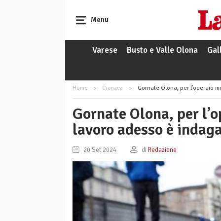
Menu
Varese
Busto e Valle Olona
Gal
Home
Cronaca
Gornate Olona, per l’operaio morto 
Gornate Olona, per l’o
lavoro adesso è indagat
20 Set 2024
di
Redazione