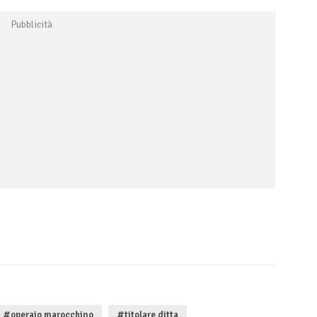
#operaio marocchino
#titolare ditta