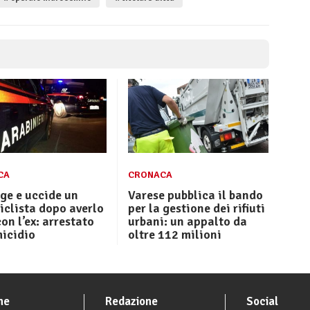
CA
CRONACA
ge e uccide un
Varese pubblica il bando
clista dopo averlo
per la gestione dei rifiuti
con l’ex: arrestato
urbani: un appalto da
micidio
oltre 112 milioni
he
Redazione
Social