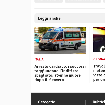
Leggi anche
CRONA
ITALIA
Travol
Arresto cardiaco, i soccorsi
motoci
raggiungono l’indirizzo
visto 
sbagliato: 75enne muore
per o
dopo il ricovero
Categorie
Rubric