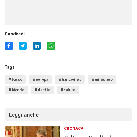
Condividi
Tags
#basso
#europa
#hantavirus
#ministero
#Mondo
#rischio
#salute
Leggi anche
CRONACA