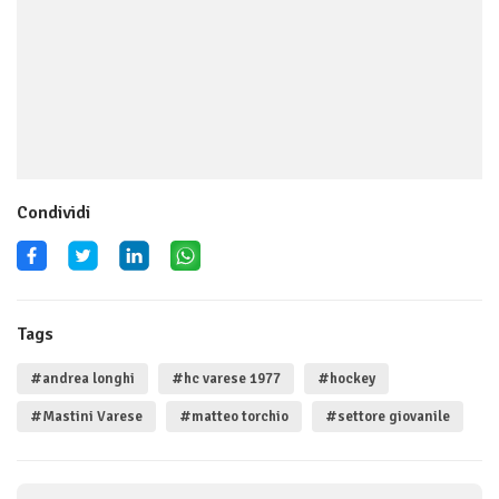
Condividi
Tags
#andrea longhi
#hc varese 1977
#hockey
#Mastini Varese
#matteo torchio
#settore giovanile