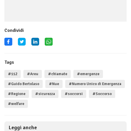
Condividi
Tags
#112
#Areu
#chiamate
#emergenze
#Guido Bertolaso
#Nue
#Numero Unico di Emergenza
#Regione
#sicurezza
#soccorsi
#Soccorso
#welfare
Leggi anche