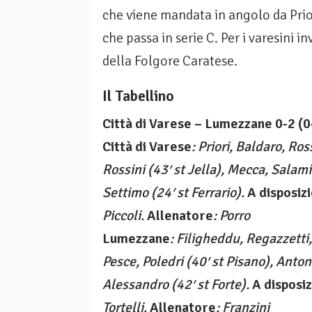
che viene mandata in angolo da Prior
che passa in serie C. Per i varesini
della Folgore Caratese.
Il Tabellino
Città di Varese – Lumezzane 0-2 (0
Città di Varese
: Priori, Baldaro, Ros
Rossini (43′ st Jella), Mecca, Salami
Settimo (24′ st Ferrario).
A disposiz
Piccoli.
Allenatore
: Porro
Lumezzane
: Filigheddu, Regazzetti, 
Pesce, Poledri (40′ st Pisano), Antonel
Alessandro (42′ st Forte).
A disposi
Tortelli.
Allenatore
: Franzini