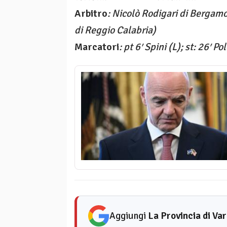
Arbitro
: Nicolò Rodigari di Bergamo
di Reggio Calabria)
Marcatori
: pt 6′ Spini (L); st: 26′ Po
Aggiungi
La Provincia di Va