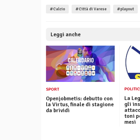
#Calcio
#Città di Varese
#playout
Leggi anche
POLITI
SPORT
La Le
Openjobmetis: debutto con
gli in
la Virtus, finale di stagione
attacc
da brividi
toni p
mesi