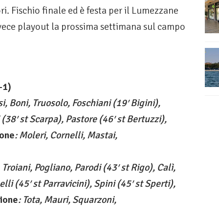
i. Fischio finale ed è festa per il Lumezzane
 invece playout la prossima settimana sul campo
-1)
si, Boni, Truosolo, Foschiani (19′ Bigini),
 (38′ st Scarpa), Pastore (46′ st Bertuzzi),
ione
: Moleri, Cornelli, Mastai,
Troiani, Pogliano, Parodi (43′ st Rigo), Calì,
li (45′ st Parravicini), Spini (45′ st Sperti),
zione
: Tota, Mauri, Squarzoni,