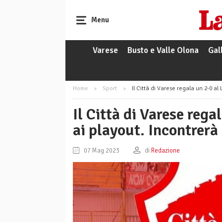
Menu
Varese
Busto e Valle Olona
Gal
Home
Sport
Il Città di Varese regala un 2-0 al 
Il Città di Varese reg
ai playout. Incontrerà
07 Mag 2023
di
Redazione