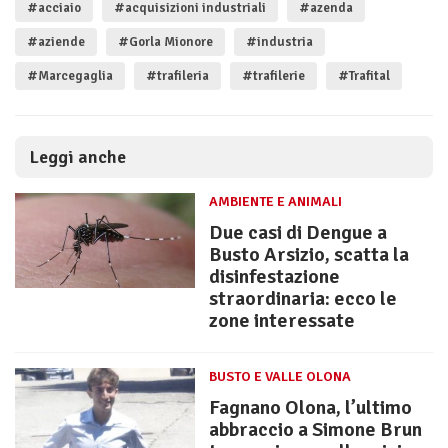
#acciaio
#acquisizioni industriali
#azenda
#aziende
#Gorla Mionore
#industria
#Marcegaglia
#trafileria
#trafilerie
#Trafital
Leggi anche
AMBIENTE E ANIMALI
Due casi di Dengue a
Busto Arsizio, scatta la
disinfestazione
straordinaria: ecco le
zone interessate
BUSTO E VALLE OLONA
Fagnano Olona, l’ultimo
abbraccio a Simone Brun