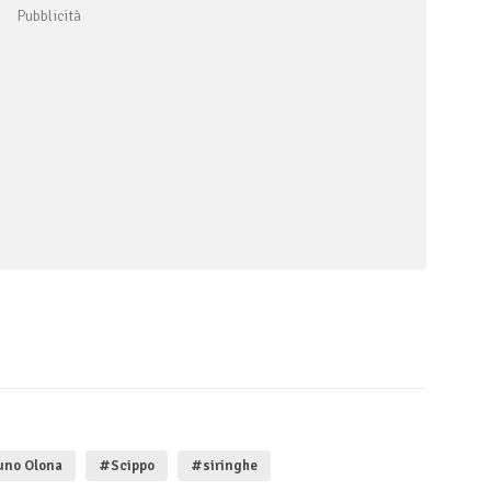
uno Olona
#Scippo
#siringhe