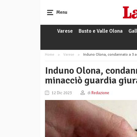
Menu
Varese
Busto e Valle Olona
Gal
Home
Varese
Induno Olona, condannato a 3 anni 
Induno Olona, condanna
minacciò guardia giur
12 Dic 2023
di
Redazione