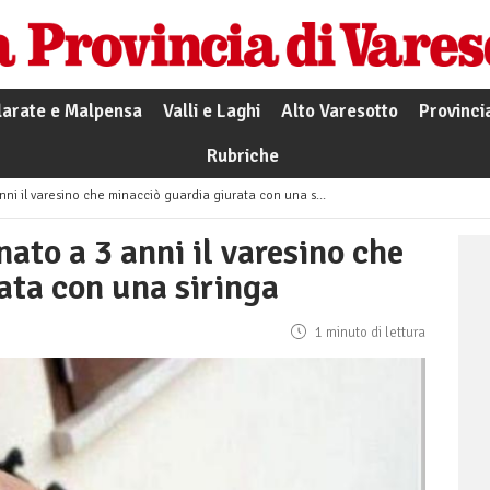
larate e Malpensa
Valli e Laghi
Alto Varesotto
Provinci
Rubriche
il varesino che minacciò guardia giurata con una siringa
to a 3 anni il varesino che
ata con una siringa
1 minuto di lettura