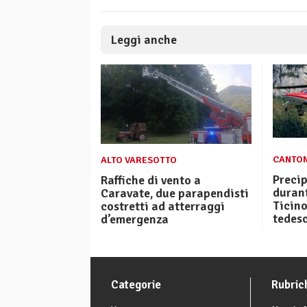
Leggi anche
CANTON
ALTO VARESOTTO
Precip
Raffiche di vento a
durant
Caravate, due parapendisti
Ticino
costretti ad atterraggi
tedes
d’emergenza
Categorie
Rubric