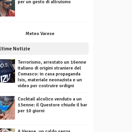
per un gesto di altruismo
Meteo Varese
ltime Notizie
Terrorismo, arrestato un 16enne
italiano di origini straniere del
Comasco: in casa propaganda
Isis, materiale neonazista e un
video per costruire ordigni
Cocktail alcolico venduto a un
13enne: il Questore chiude il bar
per 10 giorni
A Varese, un caldo senza