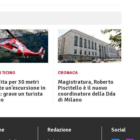
 TICINO
CRONACA
ita per 30 metri
Magistratura, Roberto
e un’escursione in
Piscitello è il nuovo
: grave un turista
coordinatore della Dda
co
di Milano
he
Redazione
Social