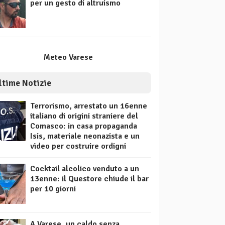
per un gesto di altruismo
Meteo Varese
ltime Notizie
Terrorismo, arrestato un 16enne
italiano di origini straniere del
Comasco: in casa propaganda
Isis, materiale neonazista e un
video per costruire ordigni
Cocktail alcolico venduto a un
13enne: il Questore chiude il bar
per 10 giorni
A Varese, un caldo senza