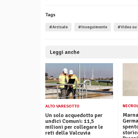
Tags
#Arcisate
#Inseguimento
#Video su 
Leggi anche
NECRO
ALTO VARESOTTO
Marna
Un solo acquedotto per
German
undici Comuni: 11,5
spento
milioni per collegare le
storic
reti della Valcuvia