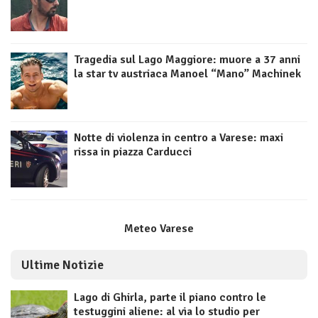
Tragedia sul Lago Maggiore: muore a 37 anni
la star tv austriaca Manoel “Mano” Machinek
Notte di violenza in centro a Varese: maxi
rissa in piazza Carducci
Meteo Varese
Ultime Notizie
Lago di Ghirla, parte il piano contro le
testuggini aliene: al via lo studio per