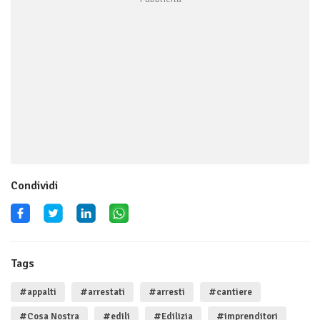
Condividi
Tags
#appalti
#arrestati
#arresti
#cantiere
#Cosa Nostra
#edili
#Edilizia
#imprenditori