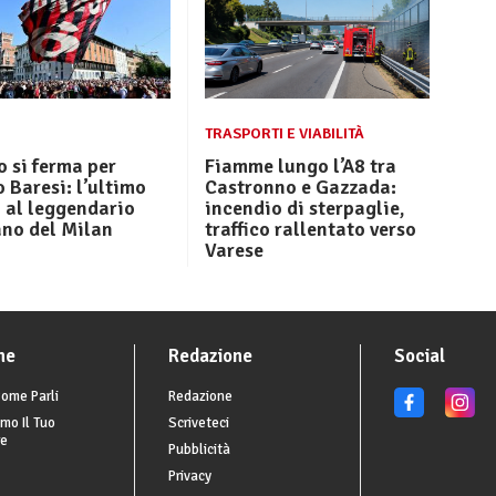
O
TRASPORTI E VIABILITÀ
 si ferma per
Fiamme lungo l’A8 tra
 Baresi: l’ultimo
Castronno e Gazzada:
 al leggendario
incendio di sterpaglie,
ano del Milan
traffico rallentato verso
Varese
he
Redazione
Social
ome Parli
Redazione
mo Il Tuo
Scriveteci
re
Pubblicità
Privacy