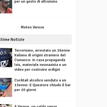
per un gesto di altruismo
Meteo Varese
ltime Notizie
Terrorismo, arrestato un 16enne
italiano di origini straniere del
Comasco: in casa propaganda
Isis, materiale neonazista e un
video per costruire ordigni
Cocktail alcolico venduto a un
13enne: il Questore chiude il bar
per 10 giorni
A Varese, un caldo senza