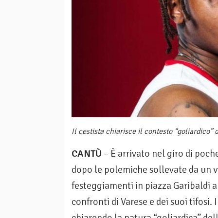
Il cestista chiarisce il contesto “goliardico” 
CANTÙ
– È arrivato nel giro di poch
dopo le polemiche sollevate da un vid
festeggiamenti in piazza Garibaldi 
confronti di Varese e dei suoi tifosi
chiarendo la natura “goliardica” dell