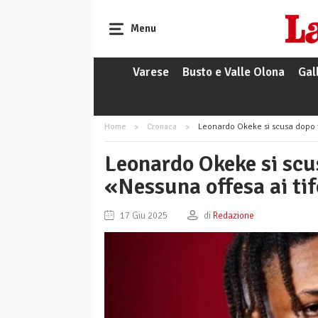
Menu
Varese
Busto e Valle Olona
Gal
Home
Cronaca
Leonardo Okeke si scusa dopo il
Leonardo Okeke si scus
«Nessuna offesa ai tif
17 Giu 2025
di
Redazione