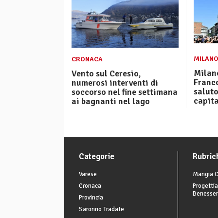
MILAN
CRONACA
Milano
Vento sul Ceresio,
Franco
numerosi interventi di
saluto
soccorso nel fine settimana
capit
ai bagnanti nel lago
Categorie
Rubric
Varese
Mangia C
Cronaca
Progettia
Benesse
Provincia
Saronno Tradate