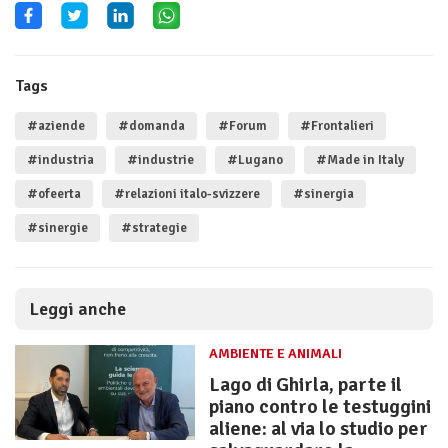
Tags
#aziende
#domanda
#Forum
#Frontalieri
#industria
#industrie
#Lugano
#Made in Italy
#ofeerta
#relazioni italo-svizzere
#sinergia
#sinergie
#strategie
Leggi anche
AMBIENTE E ANIMALI
Lago di Ghirla, parte il
piano contro le testuggini
aliene: al via lo studio per